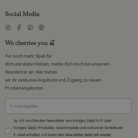
Der Alltag mit Baby ist voller kleiner Augenblicke. Unsere Baby-
Social Media
Lätzchen sind dafür gemacht, diese Momente zu unterstützen.
Instagram
Facebook
TikTok
Pinterest
Wir denken an Details, die den Unterschied machen.
Jedes Lätzchen hat verstellbare Druckknöpfe am Nacken. So
We cherries you 🍒
lässt sich das Lätzchen anpassen, wenn dein Baby wächst. Es
sitzt immer bequem und sicher, ohne zu eng oder zu locker zu
Für noch mehr Spaß für
sein. Ein gut sitzendes Lätzchen bleibt an seinem Platz.
dich und deine Kleinen, melde dich doch bei unserem
Newsletter an. Hier bieten
Einige unserer Lätzchen sind mit einer dünnen, wasserdichten
wir dir exklusive Angebote und Zugang zu neuen
thermoplastischen Auskleidung versehen. Diese versteckte
Produktangeboten.
Schicht bietet zusätzlichen Schutz. Sie nimmt Feuchtigkeit
effektiv auf und bewahrt die Kleidung deines Babys vor Sabber,
Verschüttetem und Essensflecken. Die weichen Ränder des
Lätzchens sind so gestaltet, dass sie nicht kratzen oder die
empfindliche Haut deines Babys reizen.
Ja, ich möchte den Newsletter von Konges Sløjd A/S über
Konges Sløjd-Produkte, Gewinnspiele und exklusive Vorteile per
Für Eltern zählt die Praktikabilität. Viele unserer Baby-Lätzchen
E-Mail erhalten. Ich kann den Newsletter jederzeit wieder