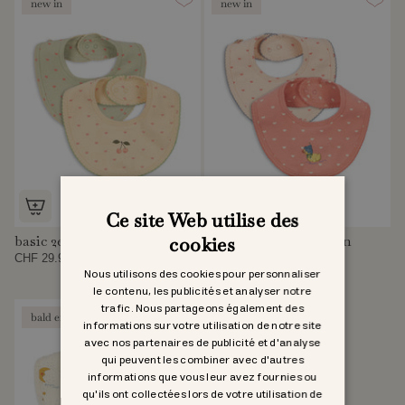
new in
new in
Ce site Web utilise des
basic 2er pack lätzchen
basic 2er pack lätzchen
cookies
CHF 29.95
CHF 29.95
Nous utilisons des cookies pour personnaliser
le contenu, les publicités et analyser notre
trafic. Nous partageons également des
bald erhältlich
informations sur votre utilisation de notre site
avec nos partenaires de publicité et d'analyse
qui peuvent les combiner avec d'autres
informations que vous leur avez fournies ou
qu'ils ont collectées lors de votre utilisation de