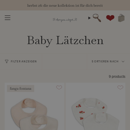
Zum
herbst 26: die neue kollektion ist für dich bereit
Inhalt
springen
Suche
Konto
Baby Lätzchen
Sortieren
FILTER ANZEIGEN
SORTIEREN NACH
nach
9 products
fanga fontana