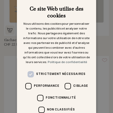
Ce site Web utilise des
cookies
Nous utilisons des cookies pour personnaliser
le contenu, les publicités et analyser notre
trafic. Nous partageons également des
informations sur votre utilisation de notre site
tischset
tischset
avec nos partenaires de publicité et d'analyse
CHF 22.95
CHF 22.95
qui peuvent les combiner avec d'autres
informations que vous leur avez fournies ou
qu'ils ont collectées lors de votre utilisation de
leurs services.
Politique de confidentialité
STRICTEMENT NÉCESSAIRES
PERFORMANCE
CIBLAGE
FONCTIONNALITÉ
NON CLASSIFIÉS