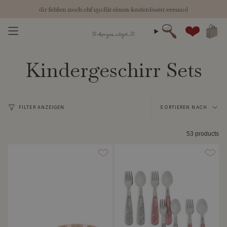
Zum
herbst 26: die neue kollektion ist für dich bereit
chf 150
Inhalt
springen
Suche
Konto
Kindergeschirr Sets
Sortieren
FILTER ANZEIGEN
SORTIEREN NACH
nach
53 products