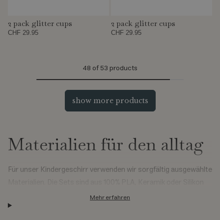
2 pack glitter cups
2 pack glitter cups
CHF 29.95
CHF 29.95
48
of 53 products
show more products
Materialien für den alltag
Für unser Kindergeschirr verwenden wir sorgfältig ausgewählte
Materialien. Die Sets sind aus 100% PLA, Keramik oder Silikon
gefertigt, das für die Spülmaschine und die Mikrowelle geeignet
Mehr erfahren
ist.