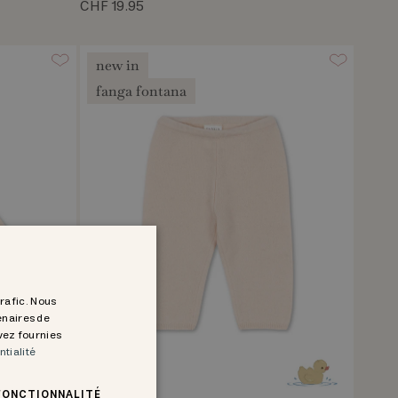
CHF 19.95
new in
fanga fontana
trafic. Nous
enaires de
avez fournies
ntialité
FONCTIONNALITÉ