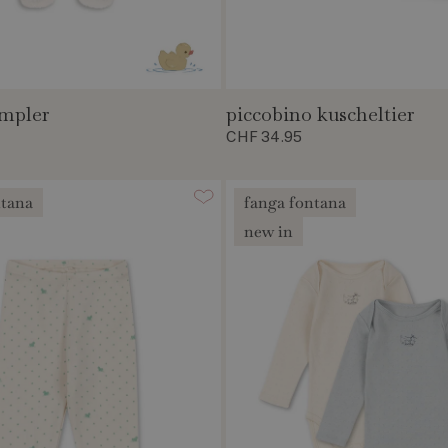
ampler
piccobino kuscheltier
CHF 34.95
ntana
fanga fontana
new in