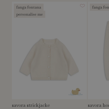
fanga fontana
fanga fo
personalise me
savora strickjacke
savora ho