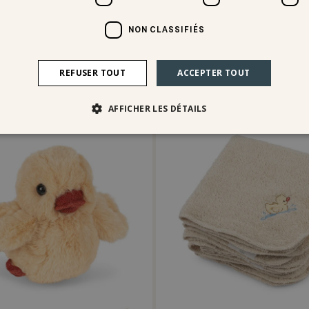
ack pants ocs
savora due cardigan
NON CLASSIFIÉS
CHF 49.95
REFUSER TOUT
ACCEPTER TOUT
ntana
fanga fontana
AFFICHER LES DÉTAILS