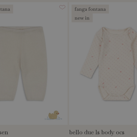
ntana
fanga fontana
new in
sen
bello due ls body ocs