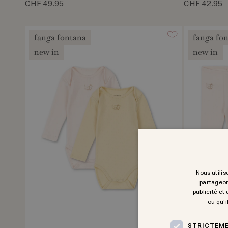
CHF 49.95
CHF 42.95
fanga fontana
fanga fo
new in
new in
Nous utilis
partageon
publicité et
ou qu'i
STRICTEME