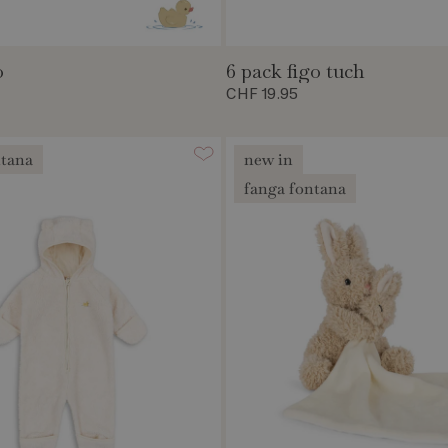
o
6 pack figo tuch
CHF 19.95
ntana
new in
fanga fontana