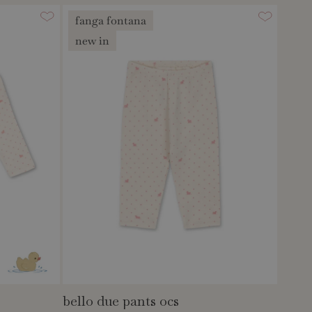
fanga fontana
new in
bello due pants ocs