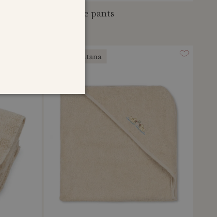
savora due pants
CHF 42.95
fanga fontana