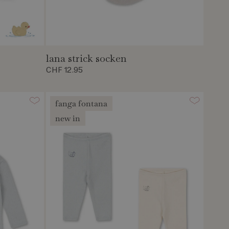
lana strick socken
CHF 12.95
fanga fontana
new in