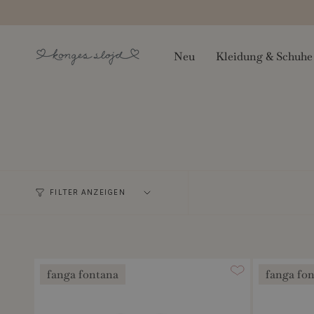
Zum
Inhalt
springen
Neu
Kleidung & Schuhe
FILTER ANZEIGEN
fanga fontana
fanga fo