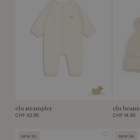
elu strampler
elu beani
CHF 42.95
CHF 14.95
new in
new in