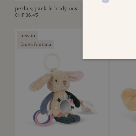
perla 2 pack ls body ocs
perla 2 p
CHF 36.45
CHF 34.95
new in
fanga fo
fanga fontana