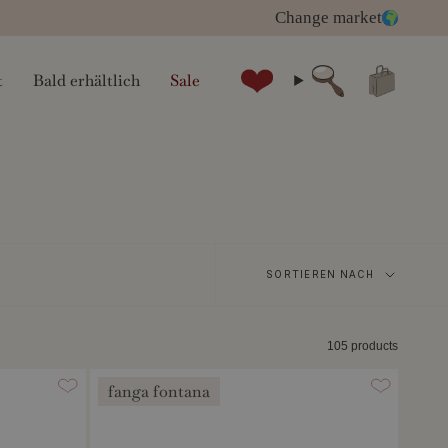
Change market
t
Bald erhältlich
Sale
Suche
Sortieren
SORTIEREN NACH
nach
105 products
fanga fontana