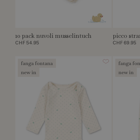
10 pack nuvoli musselintuch
picco str
CHF 54.95
CHF 69.95
fanga fontana
fanga fo
new in
new in