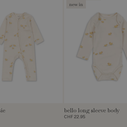
new in
sie
bello long sleeve body
CHF 22.95