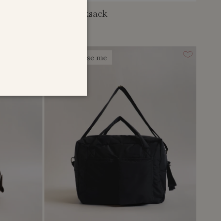
rainy rucksack
CHF 64.95
personalise me