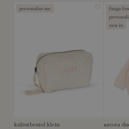
personalise me
fanga fo
personal
new in
kulturbeutel klein
savora du