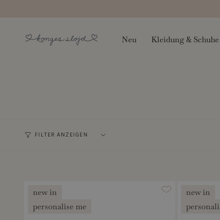
Zum
Inhalt
springen
Neu
Kleidung & Schuhe
FILTER ANZEIGEN
new in
new in
personalise me
personal