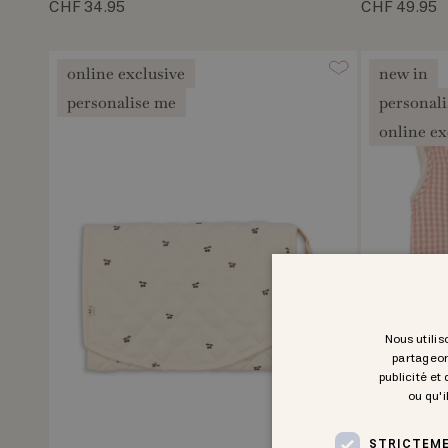
CHF 34.95
CHF 49.95
online exclusive
new in
personalise me
personal
online ex
Nous utilis
partageon
publicité et
ou qu'i
STRICTEME