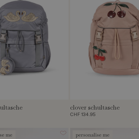
hultasche
clover schultasche
CHF 134.95
ise me
personalise me