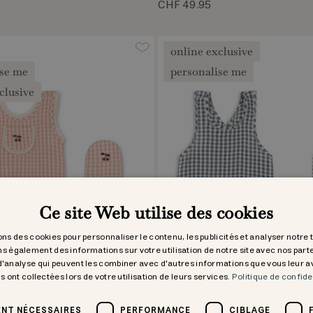
CHF 49.95
online exclusive
ise me
personalise me
clusive
Ce site Web utilise des cookies
ons des cookies pour personnaliser le contenu, les publicités et analyser notre 
s également des informations sur votre utilisation de notre site avec nos part
 d'analyse qui peuvent les combiner avec d'autres informations que vous leur 
ls ont collectées lors de votre utilisation de leurs services.
Politique de confide
NT NÉCESSAIRES
PERFORMANCE
CIBLAGE