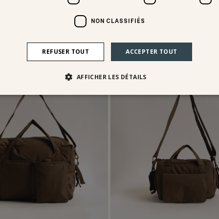
ürzen set
kinderschürzen set
NON CLASSIFIÉS
CHF 42.95
REFUSER TOUT
ACCEPTER TOUT
ise me
personalise me
AFFICHER LES DÉTAILS