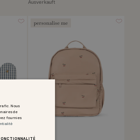
Ausverkauft
personalise me
trafic. Nous
enaires de
avez fournies
ntialité
FONCTIONNALITÉ