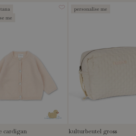
ntana
personalise me
ise me
e cardigan
kulturbeutel gross