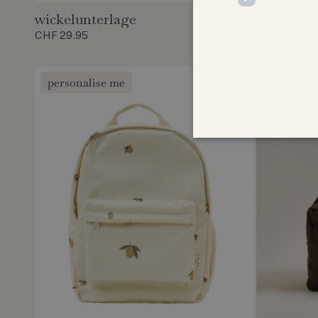
wickelunterlage
kindersch
CHF 29.95
CHF 49.95
personalise me
personal