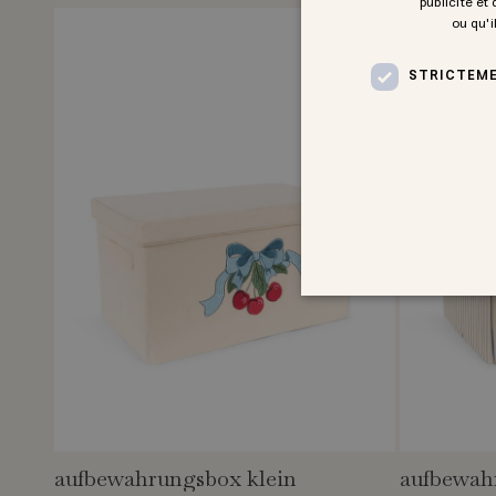
publicité et
ou qu'i
STRICTEME
aufbewahrungsbox klein
aufbewah