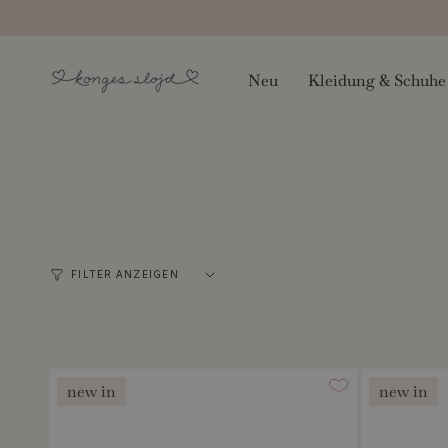
Zum
Inhalt
springen
Neu
Kleidung & Schuhe
FILTER ANZEIGEN
new in
new in