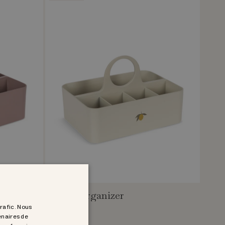
storage organizer
CHF 22.95
trafic. Nous
enaires de