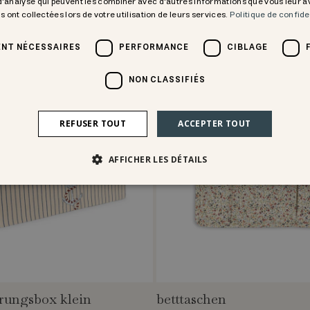
 d'analyse qui peuvent les combiner avec d'autres informations que vous leur 
ls ont collectées lors de votre utilisation de leurs services.
Politique de confide
NT NÉCESSAIRES
PERFORMANCE
CIBLAGE
NON CLASSIFIÉS
REFUSER TOUT
ACCEPTER TOUT
AFFICHER LES DÉTAILS
rungsbox klein
betttaschen