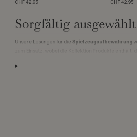
CHF 42.95
CHF 42.95
Sorgfältig ausgewählt
Unsere Lösungen für die
Spielzeugaufbewahrung
w
zum Einsatz, wobei die Kollektion Produkte enthält, d
Recyceltes Polyester wird für Füllungen und Strukt
Haptik und Langlebigkeit sorgen.
OEKO-TEX® STANDARD 100 ist eine Kennzeichnung für a
Produkt. Jedes Produkt, das die STANDARD 100-Kennzei
Stoffe bestanden hat. Die FSC-Zertifizierung stellt
ökonomische Vorteile bieten. Die Prinzipien und Krit
Eine auswahl an farb