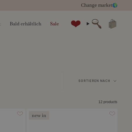
Change market
t
Bald erhältlich
Sale
Suche
Sortieren
SORTIEREN NACH
nach
12 products
new in