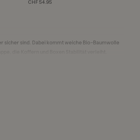
CHF 54.95
der sicher sind. Dabei kommt weiche Bio-Baumwolle
pe, die Koffern und Boxen Stabilität verleiht.
ter für Körbe mit einer guten Balance aus weicher
 für Textilsicherheit, vom Garn bis zum fertigen
e Sicherheitstests auf das Vorhandensein schädlicher
ten Wäldern stammen, die ökologische, soziale und
Waldbewirtschaftung weltweit.