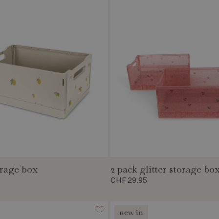
orage box
2 pack glitter storage bo
CHF 29.95
new in