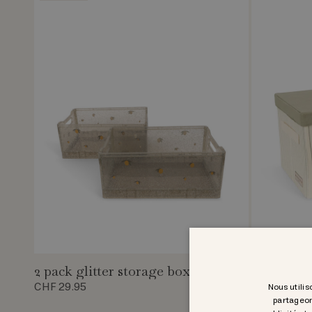
2 pack glitter storage box
aufbewah
CHF 29.95
CHF 42.95
Nous utilis
partageon