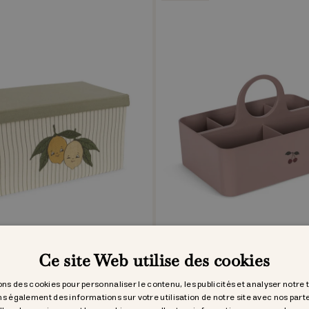
Ce site Web utilise des cookies
rungsbox klein
storage organizer
CHF 22.95
ons des cookies pour personnaliser le contenu, les publicités et analyser notre 
s également des informations sur votre utilisation de notre site avec nos part