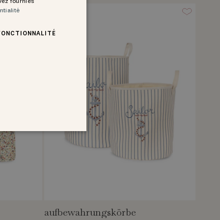
avez fournies
ntialité
FONCTIONNALITÉ
aufbewahrungskörbe