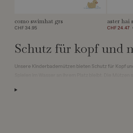
como swimhat grs
aster hai
CHF 34.95
CHF 24.47
Schutz für kopf und 
Unsere Kinderbademützen bieten Schutz für Kopf un
Spielen im Wasser an ihrem Platz bleibt. Die Mützen
Materialien und Zerti
Viele unserer Badekappen für Kinder werden aus Mater
eine gute Passform der
schwimmhaube kinder
sorg
Viele unserer Kappen sind nach OEKO-TEX® STANDARD