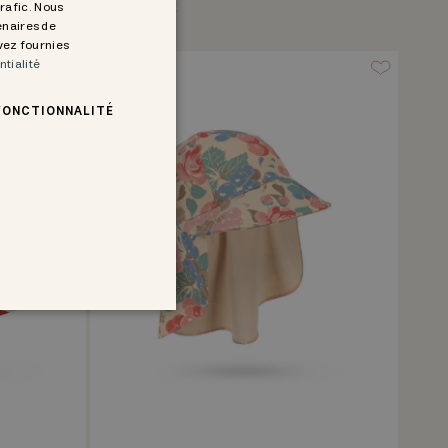
Ausverkauft
trafic. Nous
enaires de
avez fournies
ntialité
30% off
FONCTIONNALITÉ