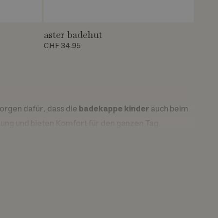
aster badehut
CHF 34.95
orgen dafür, dass die
badekappe kinder
auch beim
dung und bieten Komfort für den ganzen Tag.
 weich, während ein Anteil an Nylon und Elastan für
.