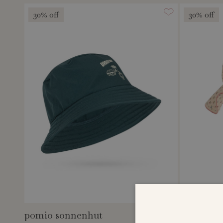
30% off
30% off
pomio sonnenhut
gina bad