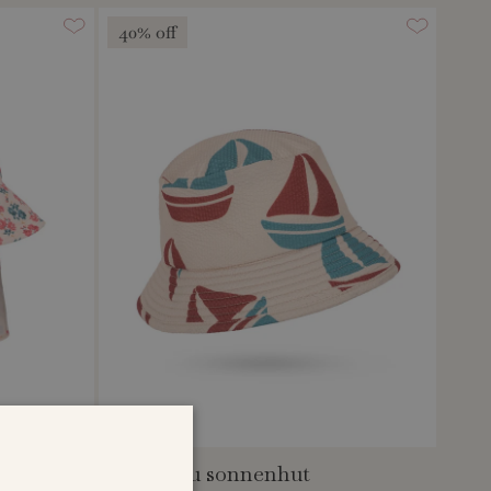
40% off
seer asnou sonnenhut