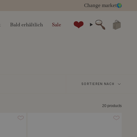
Change market
t
Bald erhältlich
Sale
Suche
Sortieren
SORTIEREN NACH
nach
20 products