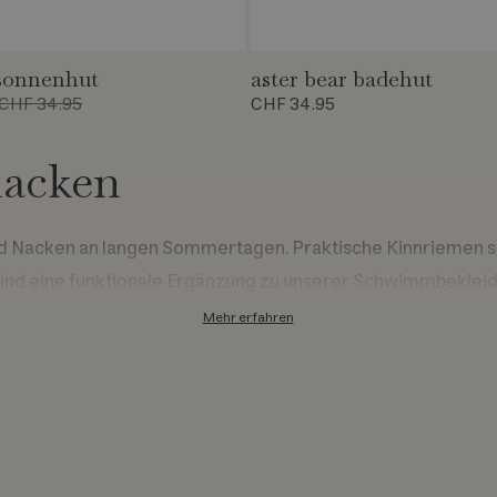
 sonnenhut
aster bear badehut
CHF 34.95
CHF 34.95
nacken
d Nacken an langen Sommertagen. Praktische Kinnriemen s
 sind eine funktionale Ergänzung zu unserer Schwimmbeklei
Mehr erfahren
fizierungen
ialien wie recyceltem Polyester gefertigt. Das Material ist
t.
 100 und dem Global Recycled Standard (GRS) zertifiziert