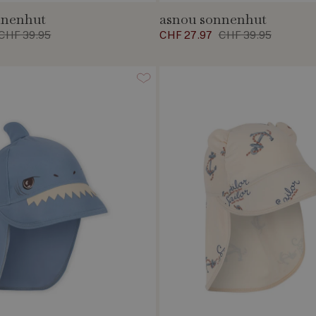
nnenhut
asnou sonnenhut
CHF 39.95
CHF 27.97
CHF 39.95