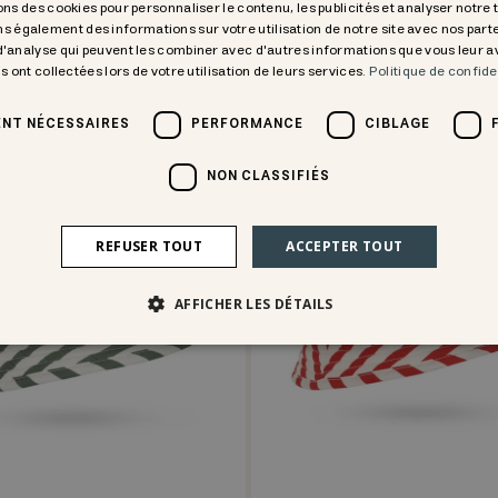
CHF 42.95
CHF 24.47
CHF 34.95
ons des cookies pour personnaliser le contenu, les publicités et analyser notre 
s également des informations sur votre utilisation de notre site avec nos part
 d'analyse qui peuvent les combiner avec d'autres informations que vous leur 
ls ont collectées lors de votre utilisation de leurs services.
Politique de confide
30% off
NT NÉCESSAIRES
PERFORMANCE
CIBLAGE
NON CLASSIFIÉS
REFUSER TOUT
ACCEPTER TOUT
AFFICHER LES DÉTAILS