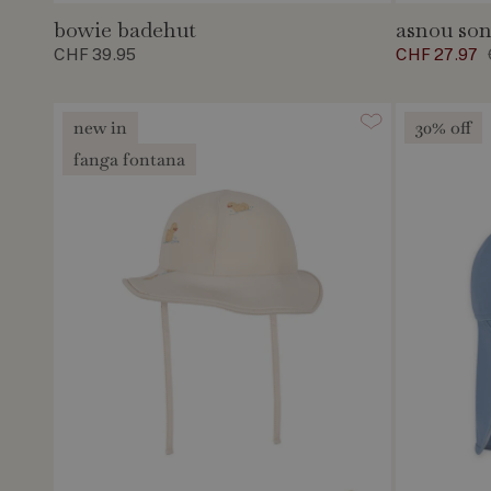
bowie badehut
asnou so
CHF 39.95
CHF 27.97
new in
30% off
fanga fontana