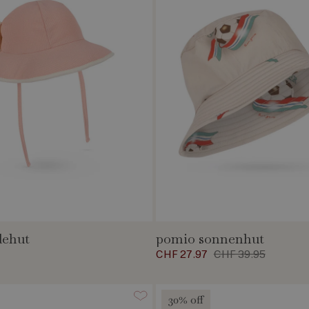
dehut
pomio sonnenhut
t
CHF 27.97
CHF 39.95
30% off