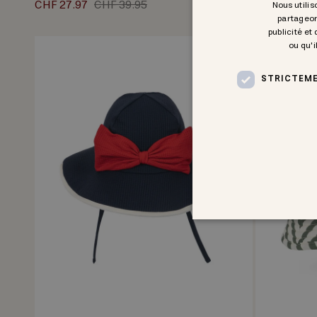
CHF 27.97
CHF 39.95
CHF 30.07
Nous utilis
partageon
publicité et
ou qu'i
30% off
STRICTEME