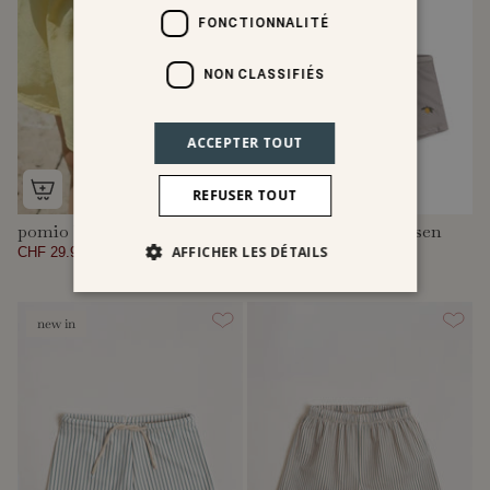
FONCTIONNALITÉ
NON CLASSIFIÉS
ACCEPTER TOUT
REFUSER TOUT
pomio badeshorts
2er pack aster badehosen
AFFICHER LES DÉTAILS
CHF 29.97
CHF 49.95
CHF 64.95
new in