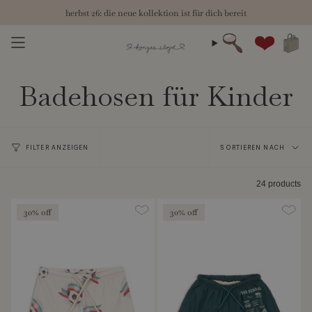
Zum
herbst 26: die neue kollektion ist für dich bereit
Inhalt
springen
Suche
Konto
Badehosen für Kinder
Sortieren
FILTER ANZEIGEN
SORTIEREN NACH
nach
24 products
30% off
30% off