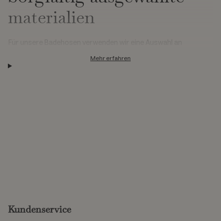
materialien
Für unsere Badehosen verwenden wir eine Auswahl an
Materialien:
Mehr erfahren
Recyceltes Polyester
Recyceltes Nylon in schnelltrocknenden Qualitäten
Elastan für bessere Bewegungsfreiheit
In der Kollektion finden Sie Produkte, die mit The Global
Recycled Standard (GRS) zertifiziert sind. GRS ist ein
internationaler, freiwilliger Produktstandard, der
Anforderungen für die Drittzertifizierung von recyceltem Inhalt,
Rückverfolgbarkeit, sozialen und ökologischen Praktiken und
chemischen Beschränkungen festlegt. Das Ziel von GRS ist es,
die Verwendung von recycelten Materialien in Produkten zu
Kundenservice
erhöhen und den Schaden, den die Produktion verursacht, zu