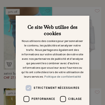
30% off
Ce site Web utilise des
cookies
Nous utilisons des cookies pour personnaliser
le contenu, les publicités et analyser notre
trafic. Nous partageons également des
informations sur votre utilisation de notre site
avec nos partenaires de publicité et d'analyse
qui peuvent les combiner avec d'autres
informations que vous leur avez fournies ou
qu'ils ont collectées lors de votre utilisation de
aster hai badehose
bobbi badeshorts
leurs services.
Politique de confidentialité
CHF 27.97
CHF 39.95
CHF 34.95
STRICTEMENT NÉCESSAIRES
40% off
PERFORMANCE
CIBLAGE