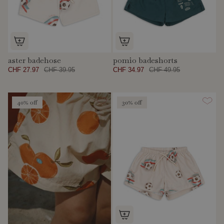
aster badehose
pomio badeshorts
CHF 27.97
CHF 39.95
CHF 34.97
CHF 49.95
40% off
30% off