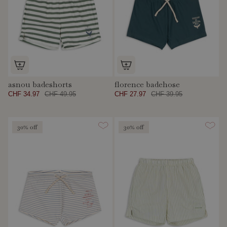
asnou badeshorts
florence badehose
CHF 34.97
CHF 49.95
CHF 27.97
CHF 39.95
30% off
30% off