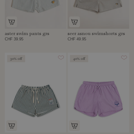
aster swim pants grs
seer asnou swimshorts grs
CHF 39.95
CHF 49.95
30% off
40% off