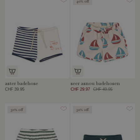
40% off
aster badehose
seer asnou badehosen
CHF 39.95
CHF 29.97
CHF 49.95
30% off
30% off