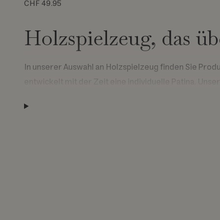
CHF 49.95
Holzspielzeug, das üb
In unserer Auswahl an Holzspielzeug finden Sie Produk
entwickelt mit der Zeit eine individuelle Patina. Unse
FSC-Zertifizierung stellt sicher, dass Produkte aus
bieten. Die Prinzipien und Kriterien von FSC bilden 
Farben und Motive
Wir verwenden ungiftige Farben in einer Palette, die
oder Zahlen sind darauf ausgelegt, die Neugier zu w