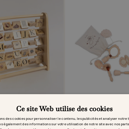
Ce site Web utilise des cookies
zrahmen
beauty set
CHF 49.95
ons des cookies pour personnaliser le contenu, les publicités et analyser notre 
s également des informations sur votre utilisation de notre site avec nos part