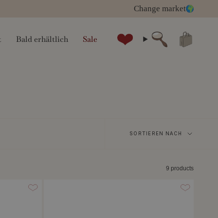
Change market
t
Bald erhältlich
Sale
Suche
Sortieren
SORTIEREN NACH
nach
9 products