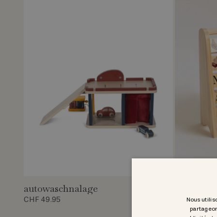
autowaschnalage
abc klot
CHF 49.95
CHF 54.95
Nous utilis
partageon