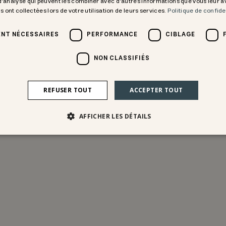
 d'analyse qui peuvent les combiner avec d'autres informations que vous leur 
ls ont collectées lors de votre utilisation de leurs services.
Politique de confide
NT NÉCESSAIRES
PERFORMANCE
CIBLAGE
NON CLASSIFIÉS
REFUSER TOUT
ACCEPTER TOUT
AFFICHER LES DÉTAILS