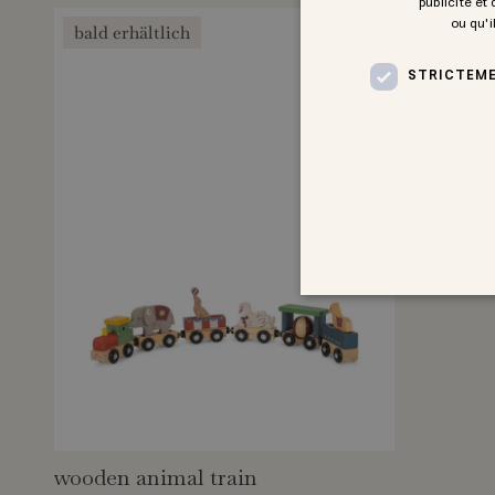
publicité et
ou qu'i
bald erhältlich
STRICTEME
wooden animal train