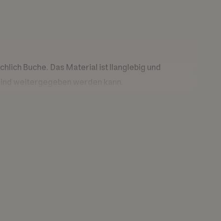
hlich Buche. Das Material ist llanglebig und
u Kind weitergegeben werden kann.
 ökologische, soziale und ökonomische Vorteile
ltweit.
eicht. Die Farbgebung und Motive wie Tiere, Blumen