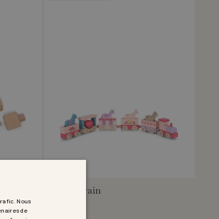
unicorn train
CHF 49.95
trafic. Nous
enaires de