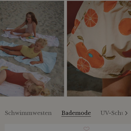
Schwimmwesten
Bademode
UV-Schutz
A
l
l
e