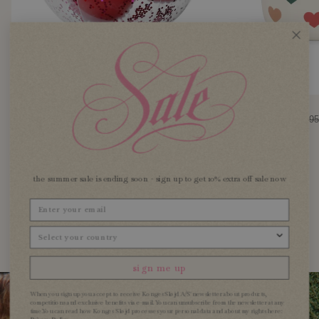
cherry strandball
strandset
CHF 29.95
CHF 24.47
CHF 34.95
Alle anzeigen
the summer sale is ending soon - sign up to get 10% extra off sale now
Email
LASS UNS RAUSGEHEN
Country chooser
Accessoires und Spielzeuge für draußen
sign me up
When you sign up you accept to receive Konges Sløjd A/S' newsletter about products,
competitions and exclusive benefits via e-mail. You can unsubscribe from the newsletter at any
time.You can read how Konges Sløjd processes your personal data and about my rights here: